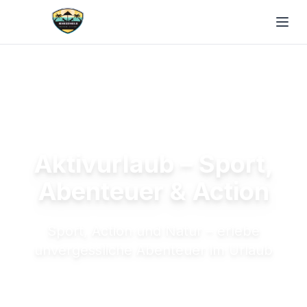
Aktivurlaub – Sport,
Abenteuer & Action
Sport, Action und Natur – erlebe
unvergessliche Abenteuer im Urlaub