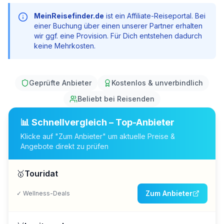
MeinReisefinder.de
ist ein Affiliate-Reiseportal. Bei
einer Buchung über einen unserer Partner erhalten
wir ggf. eine Provision. Für Dich entstehen dadurch
keine Mehrkosten.
Geprüfte Anbieter
Kostenlos & unverbindlich
Beliebt bei Reisenden
📊 Schnellvergleich – Top-Anbieter
Klicke auf "Zum Anbieter" um aktuelle Preise &
Angebote direkt zu prüfen
🥇
Touridat
Zum Anbieter
✓
Wellness-Deals