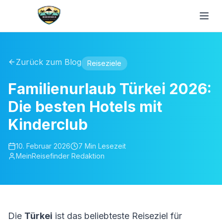
Zurück zum Blog
Reiseziele
Familienurlaub Türkei 2026:
Die besten Hotels mit
Kinderclub
10. Februar 2026
7 Min
Lesezeit
MeinReisefinder Redaktion
Die
Türkei
ist das beliebteste Reiseziel für