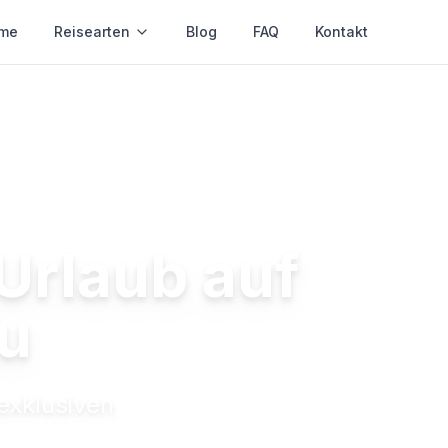
me
Reisearten
Blog
FAQ
Kontakt
Urlaub auf
u
exklusiven