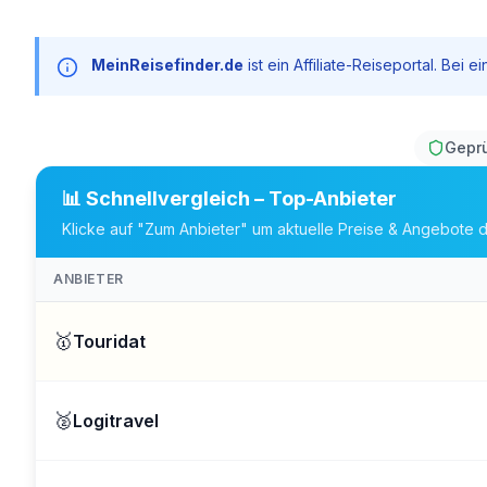
MeinReisefinder.de
ist ein Affiliate-Reiseportal. Bei
Geprü
📊 Schnellvergleich – Top-Anbieter
Klicke auf "Zum Anbieter" um aktuelle Preise & Angebote d
ANBIETER
🥇
Touridat
🥈
Logitravel