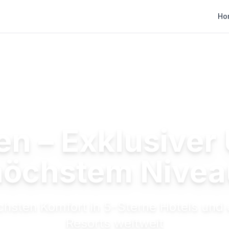
Ho
en – Exklusiver 
höchstem Nivea
chsten Komfort in 5-Sterne Hotels und 
Resorts weltweit