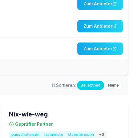
Zum Anbieter
Zum Anbieter
Zum Anbieter
Sortieren:
Beliebtheit
Name
Nix-wie-weg
Geprüfter Partner
pauschalreisen
lastminute
staedtereisen
+
3